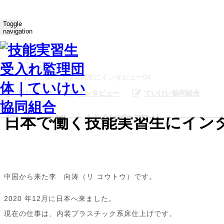
Toggle
navigation
ホーム
インタビュー
日本で働く技能実習生にインタビュー04
2021.04.11
インタビュー
ていけい協同組合
日本で働く技能実習生にインタ
中国から来た李 向涛（リ コウトウ）です。
2020 年12月に日本へ来ました。
現在の仕事は、内装プラスチック系床仕上げです。