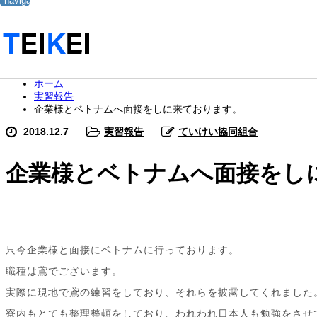
navigation
ホーム
実習報告
企業様とベトナムへ面接をしに来ております。
2018.12.7
実習報告
ていけい協同組合
企業様とベトナムへ面接をし
只今企業様と面接にベトナムに行っております。
職種は鳶でございます。
実際に現地で鳶の練習をしており、それらを披露してくれました
寮内もとても整理整頓をしており、われわれ日本人も勉強をさせ