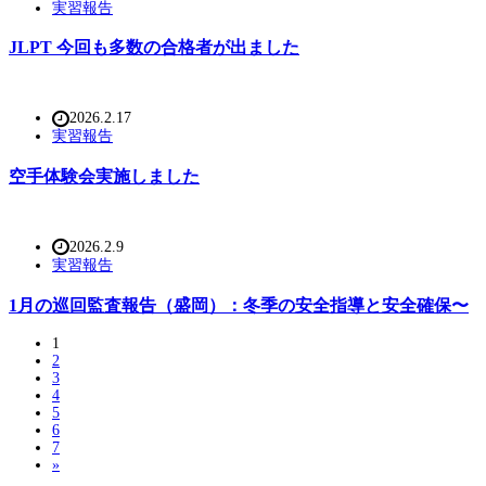
実習報告
JLPT 今回も多数の合格者が出ました
2026.2.17
実習報告
空手体験会実施しました
2026.2.9
実習報告
1月の巡回監査報告（盛岡）：冬季の安全指導と安全確保〜
1
2
3
4
5
6
7
»