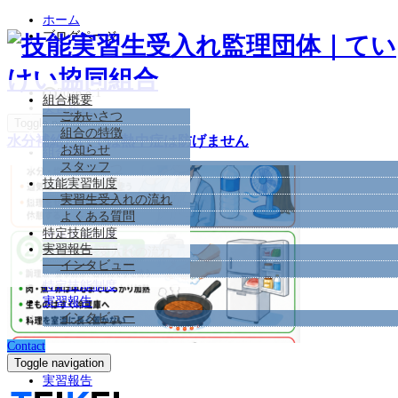
ホーム
ブログページ
2026.8.1
組合概要
実習報告
ごあいさつ
Toggle navigation
組合の特徴
水分補給だけでは熱中症は防げません
お知らせ
組合概要
スタッフ
ごあいさつ
技能実習制度
組合の特徴
実習生受入れの流れ
お知らせ
よくある質問
スタッフ
特定技能制度
技能実習制度
実習報告
実習生受入れの流れ
インタビュー
よくある質問
特定技能制度
実習報告
インタビュー
Contact
Toggle navigation
2026.7.22
実習報告